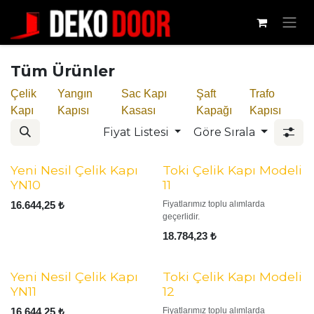
İçereği Atla
Tüm Ürünler
Çelik
Yangın
Sac Kapı
Şaft
Trafo
Kapı
Kapısı
Kasası
Kapağı
Kapısı
Fiyat Listesi
Göre Sırala
Yeni Nesil Çelik Kapı
Toki Çelik Kapı Modeli
YN10
11
16.644,25
₺
Fiyatlarımız toplu alımlarda
geçerlidir.
18.784,23
₺
Yeni Nesil Çelik Kapı
Toki Çelik Kapı Modeli
YN11
12
16.644,25
₺
Fiyatlarımız toplu alımlarda