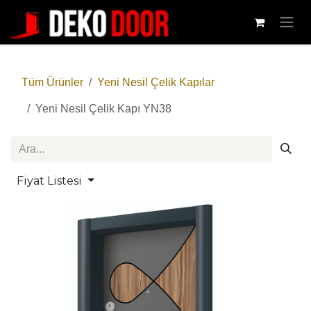
İçereği Atla
Tüm Ürünler
Yeni Nesil Çelik Kapılar
Yeni Nesil Çelik Kapı YN38
Fiyat Listesi